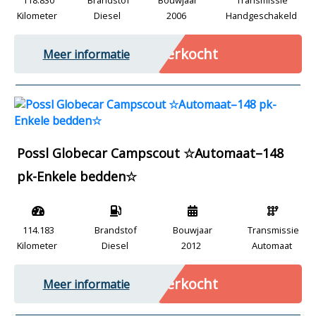
118.830
Brandstof
Bouwjaar
Transmissie
Kilometer
Diesel
2006
Handgeschakeld
Verkocht
Meer informatie
Possl Globecar Campscout ☆Automaat–148
pk-Enkele bedden☆
114.183
Brandstof
Bouwjaar
Transmissie
Kilometer
Diesel
2012
Automaat
Verkocht
Meer informatie