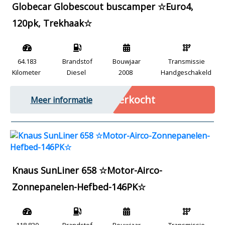
Globecar Globescout buscamper ☆Euro4,
120pk, Trekhaak☆
64.183
Brandstof
Bouwjaar
Transmissie
Kilometer
Diesel
2008
Handgeschakeld
Verkocht
Meer informatie
Knaus SunLiner 658 ☆Motor-Airco-
Zonnepanelen-Hefbed-146PK☆