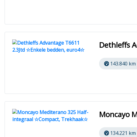
Dethleffs 
143.840 km
Moncayo M
134.221 km