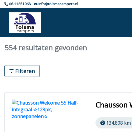
06-11851968
info@tolsmacampers.nl
554 resultaten gevonden
Filteren
Chausson 
134.808 km