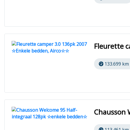
Fleurette 
133.699 km
Chausson 
113.461 km