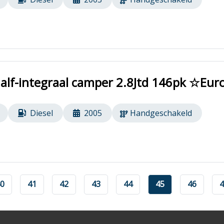
Half-integraal camper 2.8Jtd 146pk ☆Euro
Diesel
2005
Handgeschakeld
0
41
42
43
44
45
46
4