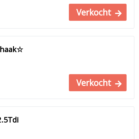
Verkocht
khaak☆
Verkocht
.5Tdi