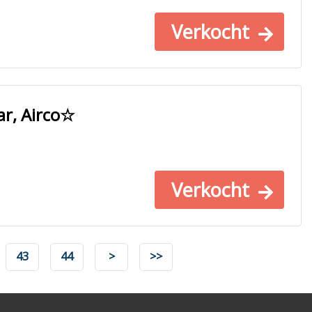
Verkocht
r, Airco☆
Verkocht
43
44
>
>>