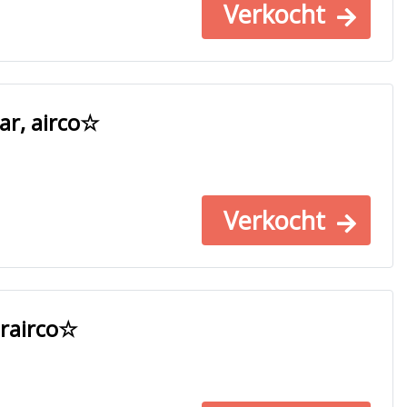
Verkocht
r, airco☆
Verkocht
orairco☆