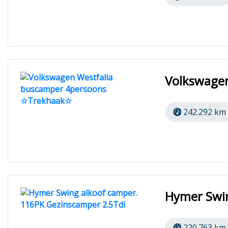
Volkswage
242.292 km
Hymer Swin
220.763 km