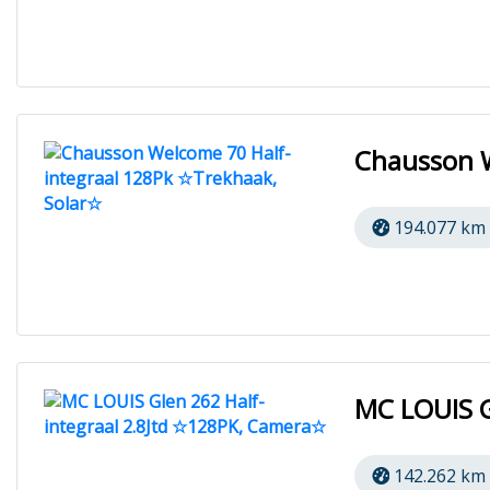
Chausson W
194.077 km
MC LOUIS G
142.262 km