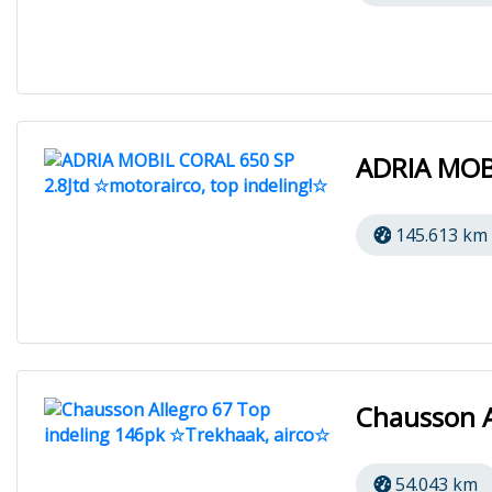
ADRIA MOBI
145.613 km
Chausson A
54.043 km