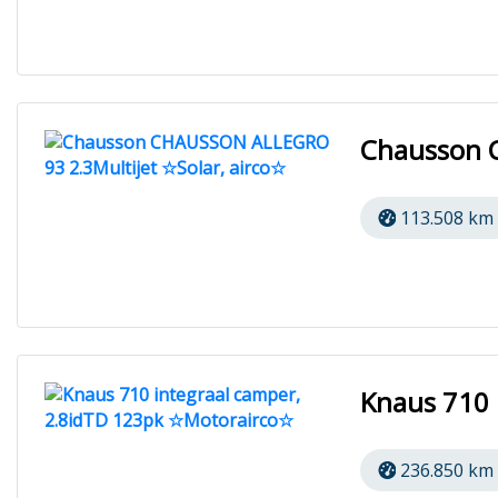
Chausson C
113.508 km
Knaus 710 
236.850 km