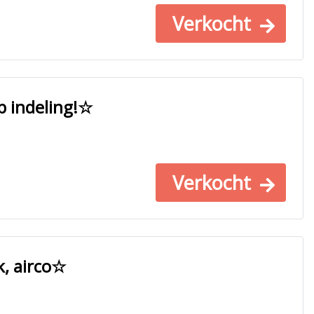
Verkocht
p indeling!☆
Verkocht
, airco☆