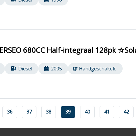
RSEO 680CC Half-integraal 128pk ☆Sola
Diesel
2005
Handgeschakeld
36
37
38
39
40
41
42