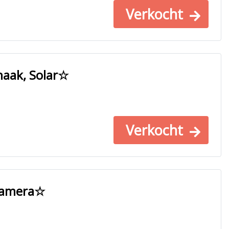
Verkocht
haak, Solar☆
Verkocht
 Camera☆