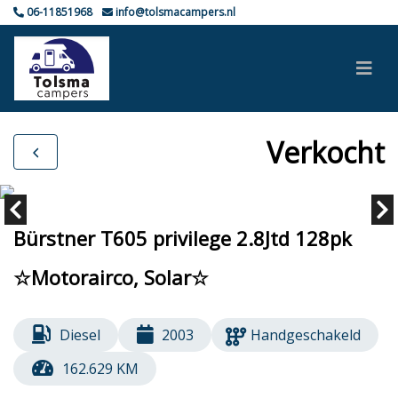
06-11851968
info@tolsmacampers.nl
Verkocht
Bürstner T605 privilege 2.8Jtd 128pk
☆Motorairco, Solar☆
Diesel
2003
Handgeschakeld
162.629 KM