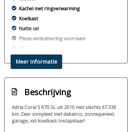
Kachel met ringverwarming
Koelkast
Natte cel
Plisse verduistering voorraam
Tv
Xxl-koelkast
Meer informatie
Exterieur
Buitenaansluiting gas
Beschrijving
Cruise-control
Fietsendrager
Adria Coral S 670 SL uit 2010 met slechts 67.336
km. Zeer compleet met dakairco, zonnepaneel,
Grote garage
garage, xxl-koelkast-Instapklaar!
Hordeur