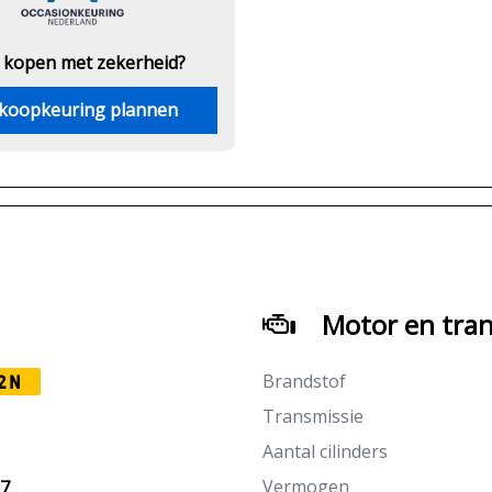
 kopen met zekerheid?
koopkeuring plannen
Motor en tran
Brandstof
2N
Transmissie
Aantal cilinders
Vermogen
27