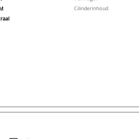
Cilinderinhoud
KM
raal