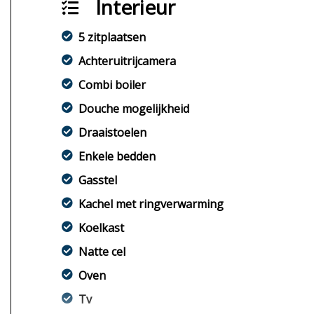
Interieur
5 zitplaatsen
Achteruitrijcamera
Combi boiler
Douche mogelijkheid
Draaistoelen
Enkele bedden
Gasstel
Kachel met ringverwarming
Koelkast
Natte cel
Oven
Tv