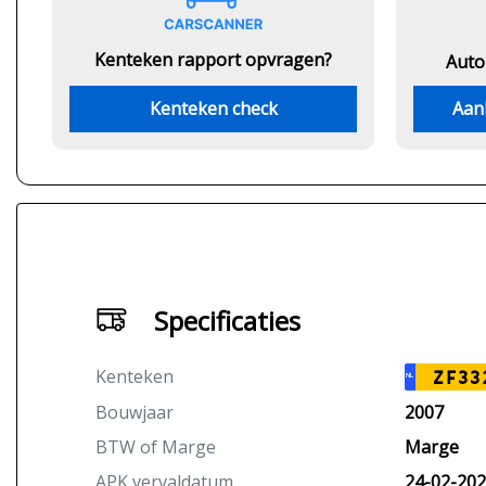
Kenteken rapport opvragen?
Auto
Kenteken check
Aan
Specificaties
Kenteken
ZF33
NL
Bouwjaar
2007
BTW of Marge
Marge
APK vervaldatum
24-02-20