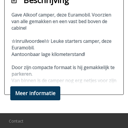
Beschrijving
Gave Alkoof camper, deze Euramobil. Voorzien
van alle gemakken en een vast bed boven de
cabine!
☆
inruilvoordeel
☆ Leuke starters camper, deze
Euramobil.
Aantoonbaar lage kilometerstand!
Door zijn compacte formaat is hij gemakkelijk te
parkeren.
Van binnen is de camper nog erg netjes voor zijn
leeftijd, voorzien van diverse luxe opties
Meer informatie
waaronder een combi boiler met
ringverwarming, koelkast, achteruitrij camera,
radio in het campergedeelte en nog een hoop
andere extra's.
Contact
De camper is voorzien van een lange apk tot