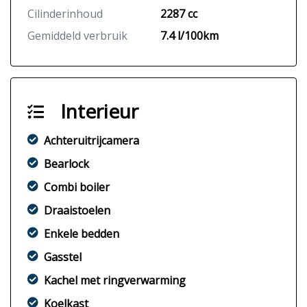
Cilinderinhoud
2287 cc
Gemiddeld verbruik
7.4 l/100km
Interieur
Achteruitrijcamera
Bearlock
Combi boiler
Draaistoelen
Enkele bedden
Gasstel
Kachel met ringverwarming
Koelkast