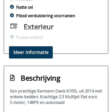
Natte cel
Plissé verduistering voorramen
Exterieur
Cruise-control
Dakdragers
Meer informatie
Hordeur
Luifel
Opstap
Beschrijving
Van-swing wegdraaiende trekhaak
Zonnepaneel
Een prachtige Karmann Davis 610SL uit 2014 met
enkele-bedden. Krachtige 2.3 Multijet Fiat euro
Overige
5 motor, 148PK en automaat!
Lichtmetalen velgen