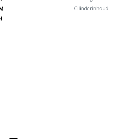
Cilinderinhoud
KM
l