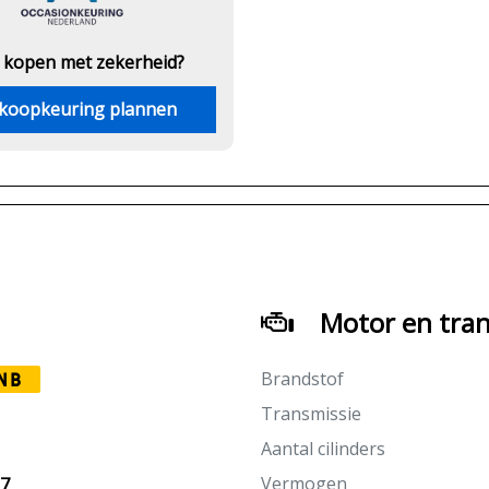
 kopen met zekerheid?
koopkeuring plannen
Motor en tran
Brandstof
NB
Transmissie
Aantal cilinders
Vermogen
27