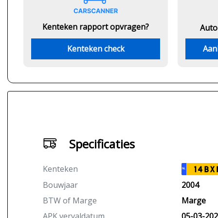
Kenteken rapport opvragen?
Auto
Kenteken check
Aan
Specificaties
Kenteken
14BX
NL
Bouwjaar
2004
BTW of Marge
Marge
APK vervaldatum
05-03-20