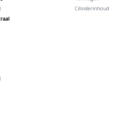
Cilinderinhoud
M
raal
d