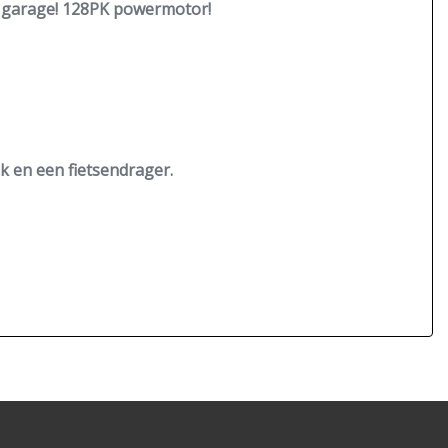
e garage! 128PK powermotor!
ak
en een fietsendrager.