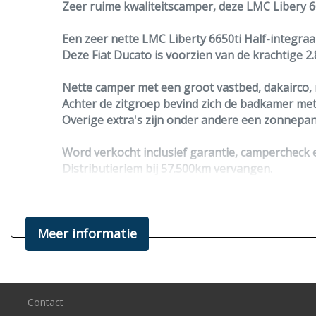
Zeer ruime kwaliteitscamper, deze LMC Libery
Een zeer nette LMC Liberty 6650ti Half-integraa
Deze Fiat Ducato is voorzien van de krachtige 
Nette camper met een groot vastbed,
dakairco
,
Achter de zitgroep bevind zich de badkamer met
Overige extra's zijn onder andere een
zonnepan
Word verkocht inclusief garantie, campercheck 
Distributieriem bij 57.500km vervangen.
APK tot 24-05-2025
Interesse?
Meer informatie
Bent u nieuwsgierig geworden na het zien van d
Bel, mail of app naar de beschikbaarheid.
Tolsma Campers B.V.
(Gespecialiseerd in campertechniek)
Contact
Mob.: 0611851968