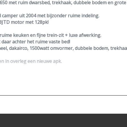
 6650 met ruim dwarsbed, trekhaak, dubbele bodem en grot
l camper uit 2004 met bijzonder ruime indeling.
2.8JTD motor met
128pk!
 ruime keuken en fijne trein-zit + luxe afwerking.
 daar achter het ruime vaste bed!
eel
, dakairco, 1500watt omvormer, dubbele bodem,
trekha
en in overleg een nieuwe apk.
eze advertentie of zijn er nog vragen?