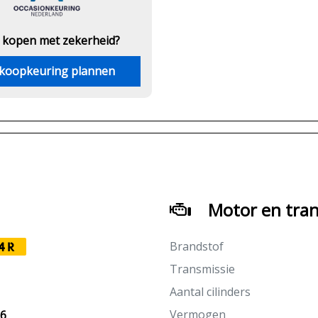
 kopen met zekerheid?
koopkeuring plannen
Motor en tran
Brandstof
4R
Transmissie
Aantal cilinders
Vermogen
26