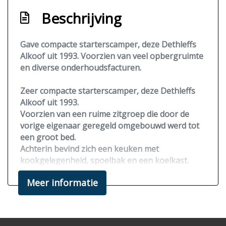
Beschrijving
Gave compacte starterscamper, deze Dethleffs
Alkoof uit 1993. Voorzien van veel opbergruimte
en diverse onderhoudsfacturen.
Zeer compacte starterscamper, deze Dethleffs
Alkoof uit 1993.
Voorzien van een ruime zitgroep die door de
vorige eigenaar geregeld omgebouwd werd tot
een groot bed.
Achterin bevind zich een keuken met
kookgelegenheid, spoelbak en een koelkast.
Daarnaast is de badkamer met toilet en douche.
Meer informatie
Ruime onderhoudshistorie aanwezig en dit jaar
nog voorzien van een nieuw uitlaat systeem + de
brandstofpomp is gereviseerd.