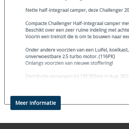
Nette half-integraal camper, deze Challenger 20
Compacte Challenger Half-integraal camper me
Beschikt over een zeer ruime indeling met acht
Voorin een treinzit die is om te bouwen naar ee
Onder andere voorzien van een Luifel, koelkast
onverwoestbare 2.5 turbo motor.
(116PK)
Onlangs voorzien van
nieuwe stoffering!
Distributie vervangen bij 135.955km in Aug. 202
Word verkocht inclusief globale campercheck e
Momenteel een aangepaste fietsendrager voor e
Meer informatie
Interesse?
Bent u nieuwsgierig geworden na het zien van d
Bel, mail of app naar de beschikbaarheid.