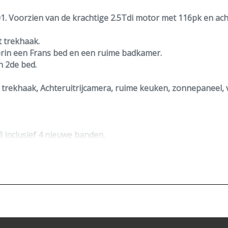
1. Voorzien van de krachtige 2.5Tdi motor met 116pk en ach
t
trekhaak
.
erin een Frans bed en een ruime badkamer.
n 2de bed.
, trekhaak,
Achteruitrijcamera
, ruime keuken, zonnepaneel,
3 inclusief 4 nieuwe banden.
n garantie op motor+versnellingsbak.
en Fatbike gemonteerd op de trekhaak. Eenvoudig te verwi
eze advertentie of zijn er nog vragen?