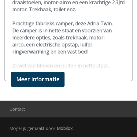
draaistoelen, motor-airco en een krachtige 2.3Jtd
motor. Trekhaak, toilet enz.
Prachtige fabrieks camper, deze Adria Twin.
De camper is in nette staat en voorzien van
meerdere opties, zoals trekhaak,
motor-
airco
, een electrische opstap, luifel,
ringverwarming en een vast bed!
Zowel van binnen en buiten in nette staat.
Zeer compact, ook voor dagelijks gebruik en
Meer informatie
voorzien van een fietsendrager.
Voorzien van een krachtige 2.3JTD motor
110PK
en achteruitrijcamera.
Word verkocht inclusief een campercheck en
Contact
3maanden garantie op motor+versnellingsbak.
Distributie vervangen bij 124.278 in 11-2021
Mogelijk gemaakt door
Mobilox
APK tot 07-10-2026