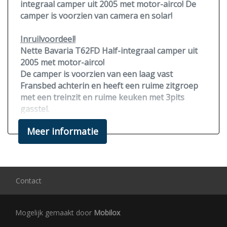
integraal camper uit 2005 met motor-airco! De
camper is voorzien van camera en solar!
Inruilvoordeel!
Nette Bavaria T62FD Half-integraal camper uit
2005 met
motor-airco!
De camper is voorzien van een laag vast
Fransbed achterin en heeft een ruime zitgroep
met een treinzit en ruime keuken met 3pits
gasstel.
Meer informatie
Het meubilair is netjes en er is voldoende
opbergruimte.
Voorzien van een
zonnepaneel,
achteruitrijcamera
en omvormer.
Onder de luifel is een buiten ledlamp
Contact
gemonteerd.
Mogelijk gemaakt door
Mobilox
Vorig jaar voorzien van nieuwe banden, grote
beurt en een nieuwe distributieriem.