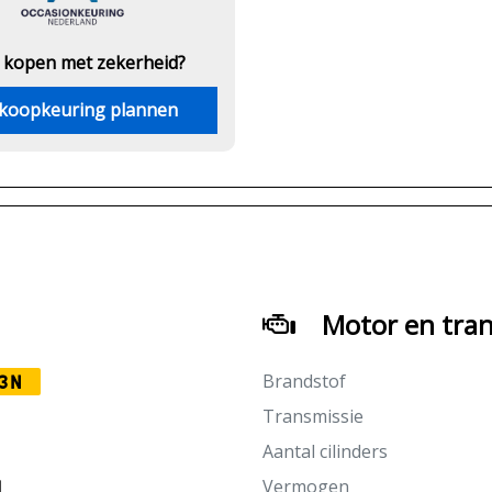
 kopen met zekerheid?
koopkeuring plannen
Motor en tran
Brandstof
3N
Transmissie
Aantal cilinders
Vermogen
M