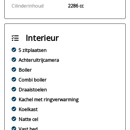
Cilinderinhoud
2286 cc
Interieur
5 zitplaatsen
Achteruitrijcamera
Boiler
Combi boiler
Draaistoelen
Kachel met ringverwarming
Koelkast
Natte cel
Vast bed