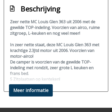
Beschrijving
Zeer nette MC Louis Glen 363 uit 2006 met de
gewilde TOP-indeling. Voorzien van airco, ruime
zitgroep, L-keuken en nog veel meer!
In zeer nette staat, deze MC Louis Glen 363 met
krachtige 2.3Jtd motor uit 2006. Voorzien van
motor-airco!
De camper is voorzien van de gewilde TOP-
indeling met rondzit, zeer grote L keuken en
frans bed.
5 Zitplaatsen op kenteken!
Met zijn 110pk voldoende vermogen om de
Meer informatie
bergen in te gaan.
Diverse extra's waaronder een
Xxl-koelkast
,
ringverwarming, Fiamma safedoor,
nieuwe luifel
,