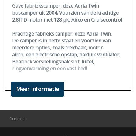
Gave fabriekscamper, deze Adria Twin
buscamper uit 2004. Voorzien van de krachtige
2.8JTD motor met 128 pk, Airco en Cruisecontrol
Prachtige fabrieks camper, deze Adria Twin.
De camper is in nette staat en voorzien van
meerdere opties, zoals trekhaak,
motor-
airco,
een electrische opstap, dakluik ventilator,
Bearlock versnellingsbak slot
, luifel,
ringverwarming en een vast bed!
Zeer compact, ook voor dagelijks gebruik en
Meer informatie
voorzien van een fietsendrager.
Voorzien van een krachtige 2.8JTD motor
128PK
en cruise-control!
Word verkocht inclusief een globale
Contact
campercheck, en 3maanden garantie op
motor+versnellingsbak.