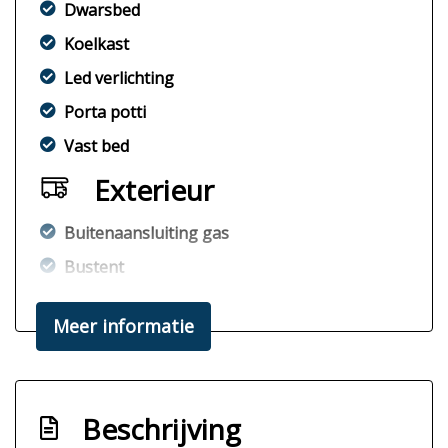
Dwarsbed
Koelkast
Led verlichting
Porta potti
Vast bed
Exterieur
Buitenaansluiting gas
Bustent
Cruise-control
Meer informatie
Hefdak
Luifel tent
Opstap
Beschrijving
Trekhaak