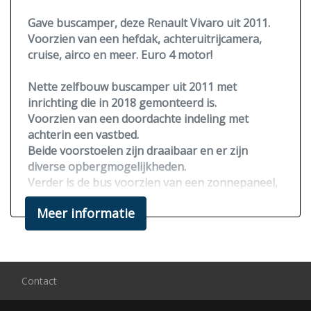
Zonnepaneel
Gave buscamper, deze Renault Vivaro uit 2011.
Voorzien van een hefdak, achteruitrijcamera,
cruise, airco en meer. Euro 4 motor!
Nette zelfbouw buscamper uit 2011 met
inrichting die in 2018 gemonteerd is.
Voorzien van een doordachte indeling met
achterin een vastbed.
Beide voorstoelen zijn draaibaar en er zijn
diverse opbergmogelijkheden.
Verder is de bus voorzien van een
zonnepaneel,
motorairco,
achteruitrijcamera
, porta-potti en
Meer informatie
een
Bearlock.
Het keukentje is voorzien van een gasstel,
spoelbak en een koelkast.
Dit betreft een zelfbouw camper met een hoop
Contact
luxe en waarin niet bezuinigd is op het
elektrische gedeelte.