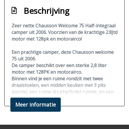
Beschrijving
Zeer nette Chausson Welcome 75 Half-integraal
camper uit 2006. Voorzien van de krachtige 2.8Jtd
motor met 128pk en motorairco!
Een prachtige camper, deze Chausson welcome
75 uit 2006.
De camper beschikt over een sterke 2,8 liter
motor met 128PK en
motorairco.
Binnen vind je een ruime rondzit met twee
draaistoelen, een midden keuken met 3 pits
gasstel, een ruime douche/toilet ruimte, en een
groot dwarsbed dat ook geschikt is voor lange
Meer informatie
personen.
Met de XXL garage heeft u altijd voldoende
laadruimte.