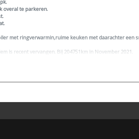
pk.
k overal te parkeren.
t.
t.
ler met ringverwarmin,ruime keuken met daarachter een sma
iem is recent vervangen. Bij 204751km in November 2021.
rcheck.
raak.