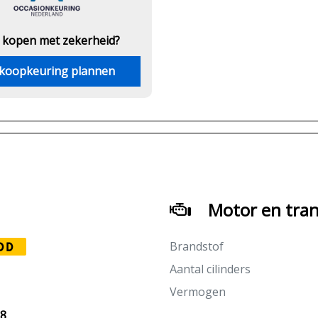
 kopen met zekerheid?
koopkeuring plannen
Motor en tran
Brandstof
DD
Aantal cilinders
Vermogen
28