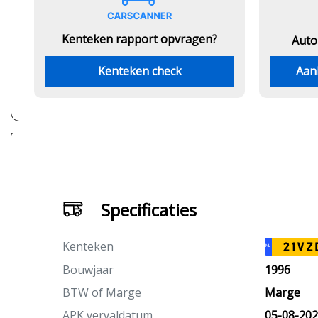
Kenteken rapport opvragen?
Auto
Kenteken check
Aan
Specificaties
Kenteken
21VZ
NL
Bouwjaar
1996
BTW of Marge
Marge
APK vervaldatum
05-08-20