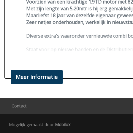
Voorzien van een krachtige 1.9TD motor met
82
Met zijn lengte van
5,20mtr
is hij erg gemakkelij
Maarliefst 18 jaar van dezelfde eigenaar gewees
Zeer netjes onderhouden, werkelijk in nieuwstaa
Diverse extra's waaronder vernieuwde combi boi
Staat voor op nieuwe banden en de Distributier
Word afgeleverd inclusief nieuwe apk en campe
Bedmaten:
Meer informatie
2 persoons Alkoofbed: 208 x 150 cm
2 persoons bedbank: 195 x 135 cm
Bezichtiging alleen op afspraak.
Interesse? Graag bellen of mailen voor een afsp
Contact
Tolsma Campers B.V.
(Gespecialiseerd in campertechniek)
Mogelijk gemaakt door
Mobilox
Mob.: 0611851968