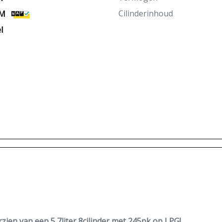
Cilinderinhoud
KM
l
en van een 5,7liter 8cilinder met 245pk op LPG!