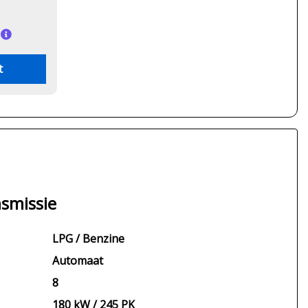
t
smissie
LPG / Benzine
Automaat
8
180 kW / 245 PK