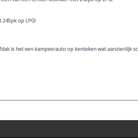
et
245pk
op
LPG
!
efdak is het een kampeerauto op kenteken wat aanzienlijk sc
n koud wordende airco op de motor,
cruisecontrol,
electrisch
raak.