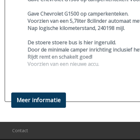
Gave Chevrolet G1500 op camperkenteken.
Voorzien van een 5,7liter 8cilinder automaat m
Nap logische kilometerstand, 240198 mijl.
De stoere stoere bus is hier ingeruild.
Door de minimale camper inrichting inclusief h
Rijdt remt en schakelt goed!
Voorzien van een nieuwe accu.
Naast een hefdak zijn er meer extra's zoals ee
Bezichtiging alleen op afspraak.
Meer informatie
Interesse? Graag bellen of mailen voor een afsp
Tolsma Service en Techniek
(Gespecialiseerd in campertechniek)
Mob.: 0611851968
Contact
Mail: Info@tolsmatechniek.nl