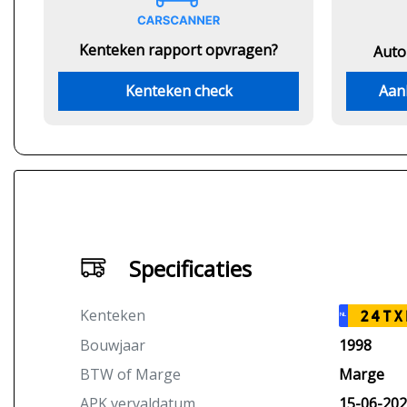
Kenteken rapport opvragen?
Auto
Kenteken check
Aan
Specificaties
Kenteken
24TX
NL
Bouwjaar
1998
BTW of Marge
Marge
APK vervaldatum
15-06-20