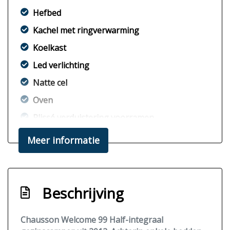
Hefbed
Kachel met ringverwarming
Koelkast
Led verlichting
Natte cel
Oven
Plissé verduistering voorramen
Ringverwarming diesel
Meer informatie
Standkachel
Tv
Exterieur
Milieu
Beschrijving
Cruise-control
Euro 5 motor
Chausson Welcome 99 Half-integraal