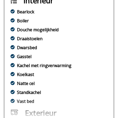
Interieur
Bearlock
Boiler
Douche mogelijkheid
Draaistoelen
Dwarsbed
Gasstel
Kachel met ringverwarming
Koelkast
Natte cel
Standkachel
Vast bed
Exterieur