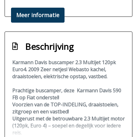
Cruise-control
Meer informatie
Electrische opstap
Grote garage
Luifel
Beschrijving
Trekhaak
Overige
Karmann Davis buscamper 2.3 Multijet 120pk
Euro4. 2009 Zeer netjes! Webasto kachel,
Lichtmetalen velgen
draaistoelen, elektrische opstap, vastbed.
Motorairco
Prachtige buscamper, deze
Karmann Davis 590
FB
op Fiat onderstel!
Voorzien van de TOP-INDELING, draaistoelen,
zitgroep en een vastbed!
Uitgerust met de betrouwbare 2.3 Multijet motor
(120pk,
Euro 4
) – soepel en degelijk voor iedere
reis.