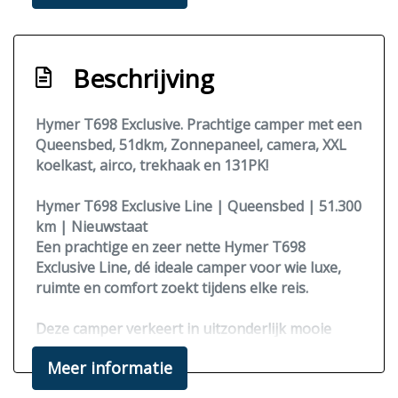
Cruise-control
Grote garage
Beschrijving
Hordeur
Luifel
Hymer T698 Exclusive. Prachtige camper met een
Queensbed, 51dkm, Zonnepaneel, camera, XXL
Panoramadak
koelkast, airco, trekhaak en 131PK!
Trekhaak
Hymer T698 Exclusive Line | Queensbed | 51.300
Zonnepaneel
km | Nieuwstaat
Infotainment
Een prachtige en zeer nette Hymer T698
Exclusive Line, dé ideale camper voor wie luxe,
Dubbeldin radio
ruimte en comfort zoekt tijdens elke reis.
Deze camper verkeert in uitzonderlijk mooie
staat en is voorzien van een fijne en praktische
Meer informatie
queensbed
indeling.