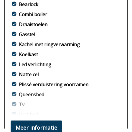
Bearlock
Combi boiler
Draaistoelen
Gasstel
Kachel met ringverwarming
Koelkast
Led verlichting
Natte cel
Plissé verduistering voorramen
Queensbed
Tv
Vast bed
Exterieur
Meer informatie