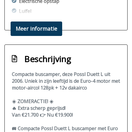
Electrische opstap
Luifel
Trekhaak
Meer informatie
Milieu
Euro 4
Beschrijving
Compacte buscamper, deze Possl Duett L uit
2006. Uniek in zijn leeftijd is de Euro-4 motor met
motor-airco! 128pk + 12v dakairco
☀️ ZOMERACTIE! ☀️
🔥 Extra scherp geprijsd!
Van €21.700 👉 Nu €19.900!
🚐 Compacte Possl Duett L buscamper met
Euro