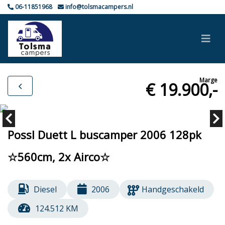
06-11851968
info@tolsmacampers.nl
Marge
€ 19.900,-
Possl Duett L buscamper 2006 128pk
☆560cm, 2x Airco☆
Diesel
2006
Handgeschakeld
124.512 KM