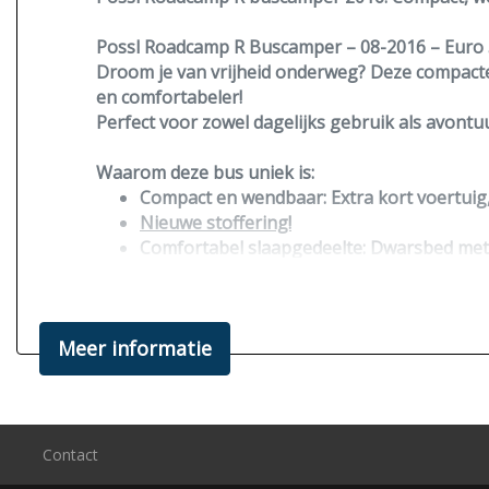
Possl Roadcamp R Buscamper – 08-2016 – Euro 
Droom je van vrijheid onderweg? Deze compacte
en comfortabeler!
Perfect voor zowel dagelijks gebruik als avontu
Waarom deze bus uniek is:
Compact en wendbaar:
Extra kort voertuig
Nieuwe stoffering!
Comfortabel slaapgedeelte:
Dwarsbed met e
Slim ingerichte keuken:
Alles binnen handbe
Praktische wc/doucheruimte:
Ruimtedouche
Compressor koelkast:
Altijd handig voor on
Meer informatie
Extra luxe:
Groot
zonnepaneel
, trekhaak, 
Elegance-uitvoering:
stijlvol én praktisch. Ideaal
Deze buscamper combineert
compact formaat, 
Klaar om zo weg te rijden en avonturen te belev
Contact