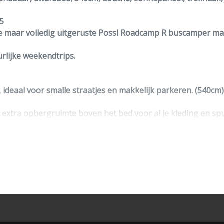
5
 maar volledig uitgeruste
Possl Roadcamp R buscamper
maa
urlijke weekendtrips.
, ideaal voor smalle straatjes en makkelijk parkeren. (540cm)
xtra opbergruimte boven het bed voor al je kleding en spu
reik! Ruime kasten en laden houden je keukenspullen netjes
 met opklapbare wastafel.
derweg of bij de picknick.
cruise control,
Bearlock
, plissé verduistering voor de voorr
 voor solo-reizigers, stelletjes of een klein gezin.
comfort en slimme indeling
, zodat je optimaal geniet van elke
en!