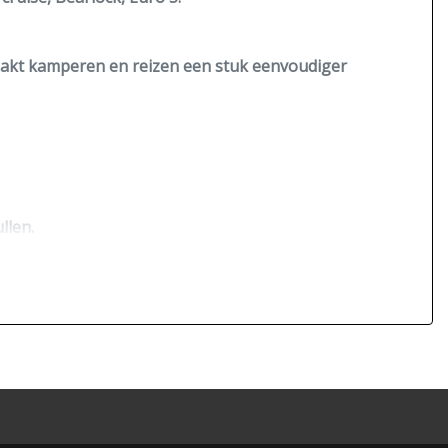
kt kamperen en reizen een stuk eenvoudiger
llen.
 en overzichtelijk.
amen en compressor koelkast.
 reis.