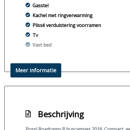
Gasstel
Kachel met ringverwarming
Plissé verduistering voorramen
Tv
Vast bed
Meer informatie
Beschrijving
Possl Roadcamp R buscamper 2016. Compact, wen