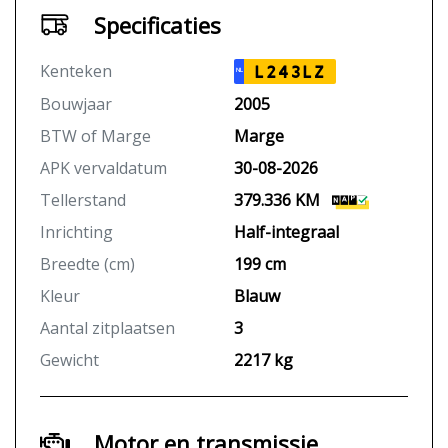
Specificaties
Kenteken
L243LZ
NL
Bouwjaar
2005
BTW of Marge
Marge
APK vervaldatum
30-08-2026
Tellerstand
379.336 KM
Inrichting
Half-integraal
Breedte (cm)
199 cm
Kleur
Blauw
Aantal zitplaatsen
3
Gewicht
2217 kg
Motor en transmissie