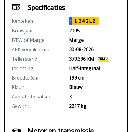
Specificaties
Kenteken
L243LZ
NL
Bouwjaar
2005
BTW of Marge
Marge
APK vervaldatum
30-08-2026
Tellerstand
379.336 KM
Inrichting
Half-integraal
Breedte (cm)
199 cm
Kleur
Blauw
Aantal zitplaatsen
3
Gewicht
2217 kg
Motor en transmissie