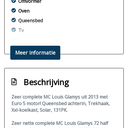
Omvormer
Oven
Queensbed
Tv
Exterieur
Meer informatie
Fietsendrager
Luifel
Trekhaak
Beschrijving
Zonnepaneel
Zeer complete MC Louis Glamys uit 2013 met
Euro 5 motor! Queensbed achterin, Trekhaak,
Xxl-koelkast, Solar, 131PK.
Zeer nette complete
MC Louis Glamys 72
half