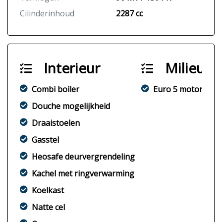
Cilinderinhoud
2287 cc
Interieur
Milieu
Combi boiler
Euro 5 motor
Douche mogelijkheid
Draaistoelen
Gasstel
Heosafe deurvergrendeling
Kachel met ringverwarming
Koelkast
Natte cel