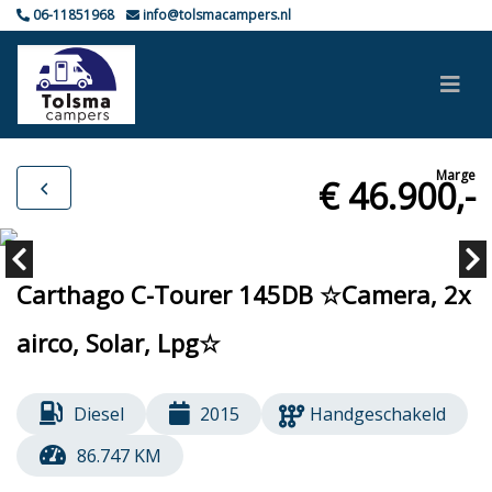
06-11851968
info@tolsmacampers.nl
Marge
€ 46.900,-
Carthago C-Tourer 145DB ☆Camera, 2x
airco, Solar, Lpg☆
Diesel
2015
Handgeschakeld
86.747 KM