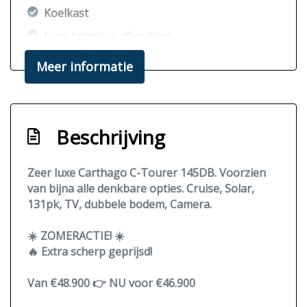
Koelkast
Luxe interieur afwerking
Natte cel
Meer informatie
Omvormer
Plissé verduistering voorramen
Tv
Beschrijving
Vast bed
Zeer luxe Carthago C-Tourer 145DB. Voorzien
Exterieur
van bijna alle denkbare opties. Cruise, Solar,
131pk, TV, dubbele bodem, Camera.
Buitenspiegels elektrisch verstel- en
verwarmbaar
☀️ ZOMERACTIE! ☀️
🔥 Extra scherp geprijsd!
Centrale vergrendeling met
afstandsbediening
Van
€48.900 👉 NU voor €46.900
Cruise-control