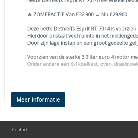
Nette Dethleffs Esprit RT 7014 met enkele bedde
🔥 ZOMERACTIE
Van €32.900 → Nu €29.900
Deze nette Dethleffs Esprit RT 7014 is voorzien
Hierdoor onstaat veel ruimte in het middenged
Door zijn lage instap en een groot gedeelte gel
Voorzien van de sterke 3.0liter
euro 4
motor me
Onder andere een Xxl koelkast, oven, draaistoe
Recent voorzien van een nieuwe huishoudaccu
Achterin een grote TV met automatische schotel
Vorig jaar voorzien van ruim 250W aan
zonnepa
Meer informatie
Word verkocht inclusief campercheck (Gas,water,
Dit betreft een motor met distributieketting d
Nieuwe Apk bij aflevering!
Contact
Interesse?