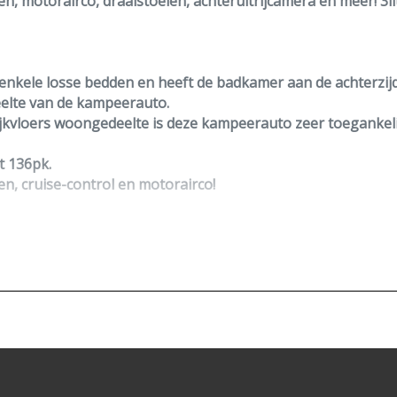
n, motorairco, draaistoelen, achteruitrijcamera en meer! 3l
 enkele losse bedden en heeft de badkamer aan de achterzijd
eelte van de kampeerauto.
ijkvloers woongedeelte is deze kampeerauto zeer toegankeli
t
136pk
.
len,
cruise-control
en
motorairco!
, onderhoud en een
achteruitrijcamera
.
.
nelen + een omvormer victron 375W.
licht).
us geen extra onderhoudskosten.