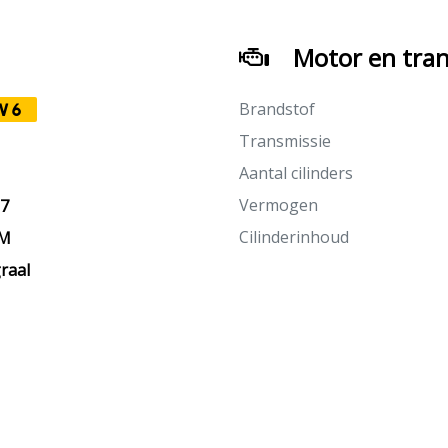
Motor en tran
Brandstof
V6
Transmissie
Aantal cilinders
Vermogen
27
Cilinderinhoud
KM
raal