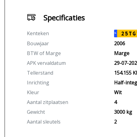
Specificaties
Kenteken
25TG
NL
Bouwjaar
2006
BTW of Marge
Marge
APK vervaldatum
29-07-20
Tellerstand
154.155 
Inrichting
Half-integ
Kleur
Wit
Aantal zitplaatsen
4
Gewicht
3000 kg
Aantal sleutels
2